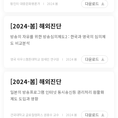
다운로드
황진미 대중문화평론가
2024 봄
[2024-봄] 해외진단
방송의 자유를 위한 방송심의제도2 : 한국과 영국의 심의제
도 비교분석
다운로드
영국 사우스햄튼대학교 엄새린 연구원
2024 봄
[2024-봄] 해외진단
일본의 방송프로그램 인터넷 동시송신등 권리처리 원활화
제도 도입과 영향
다운로드
건국대학교 글로컬캠퍼스 권용수 교수
2024 봄