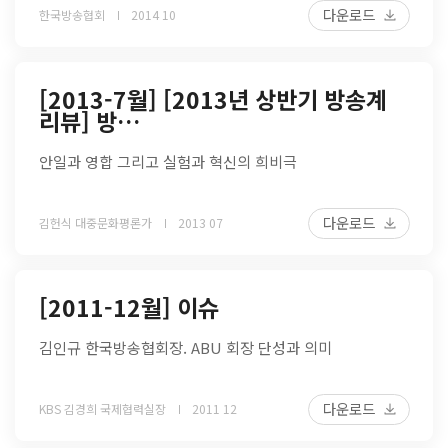
다운로드
한국방송협회
2014 10
[2013-7월] [2013년 상반기 방송계
리뷰] 방…
안일과 영합 그리고 실험과 혁신의 희비극
다운로드
김헌식 대중문화평론가
2013 07
[2011-12월] 이슈
김인규 한국방송협회장. ABU 회장 단성과 의미
다운로드
KBS 김경희 국제협력실장
2011 12