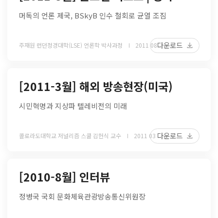
머독의 언론 제국, BSkyB 인수 철회로 균열 조짐
다운로드
주재원 런던정경대학(LSE) 언론학 박사과정
2011 08
[2011-3월] 해외 방송현장(미국)
시민혁명과 지상파 텔레비전의 미래
다운로드
콜로라도대학교 저널리즘 스쿨 김헌식 교수
2011 03
[2010-8월] 인터뷰
정병국 국회 문화체육관광방송통신위원장