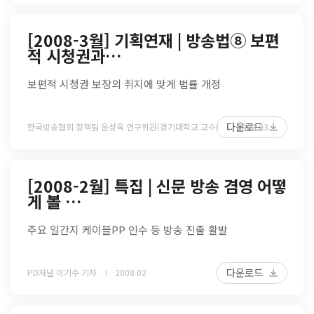
[2008-3월] 기획연재 | 방송법⑧ 보편
적 시청권과…
보편적 시청권 보장의 취지에 맞게 법률 개정
다운로드
한국방송협회 정책팀 윤성옥 연구위원(경기대학교 교수)
2008 03
[2008-2월] 특집 | 신문 방송 겸영 어떻
게 볼 …
주요 일간지 케이블PP 인수 등 방송 진출 활발
다운로드
PD저널 이기수 기자
2008 02