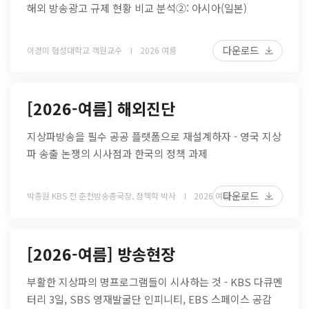
해외 방송광고 규제 현황 비교 분석②: 아시아(일본)
다운로드
이경미 협성대학교 객원교수
2026 여름
[2026-여름] 해외진단
지상파방송을 필수 공공 플랫폼으로 재설계하자 - 영국 지상
파 송출 논쟁의 시사점과 한국의 정책 과제
다운로드
박종원 KBS 전 춘천방송총국장, 정책학 박사
2026 여름
[2026-여름] 방송현장
부활한 지상파의 명프로그램들이 시사하는 것 - KBS 다큐멘
터리 3일, SBS 영재발굴단 인피니티, EBS 스페이스 공감