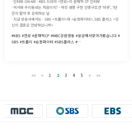
· 인터뷰 ON-AIR - KBS 드라마 <연모>의 윤재혁 CP 인터뷰
· 어서와 우리동네는 처음이지? - 여섯 생명 구한 인명구조견 ‘마루’, 7년
간의 활약 후 은퇴하는 날
· 지금 방송사에서는 - SBS <트롤리>와 <순정파이터>, SBS 플러스 <당
신의 결혼은 안녕하십니까>
#KBS #연모 #윤재혁CP #MBC강원영동 #궁금해서찾아가봤습니다 #
SBS #트롤리 #순정파이터 #SBS플러스 #…
1
2
3
4
5