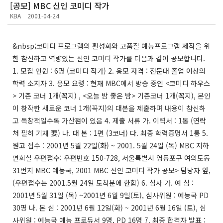
[공모] MBC 신인 코미디 작가
KBA
2001-04-24
&nbsp;코미디 프로그램의 활성화와 고품질 예능프로그램 제작을 위
한 참신하고 역량있는 신인 코미디 작가를 다음과 같이 공모합니다.
1. 모집 인원 : 6명 (코미디 작가) 2. 응모 자격 : 전문대 졸업 이상의
학력 소지자 3. 응모 요령 : 현재 MBC에서 방송 중인 <코미디 하우스
> 기존 코너 1개(꼭지) , <오늘 밤 좋은 밤> 기존코너 1개(꼭지), 본인
이 창작한 새로운 코너 1개(꼭지)의 대본을 제출하며 내용이 참신하
고 독창적일수록 가산점이 있음 4. 제출 서류 가. 이력서 : 1통 (연락
처 필히 기재 要) 나. 대 본 : 1편 (3코너) 다. 최종 학력증명서 1통 5.
원고 접수 : 2001년 5월 22일(화) ~ 2001. 5월 24일 (목) MBC 지하
면회실 우편접수: 우편번호 150-728, 서울특별시 영등포구 여의도동
31번지 MBC 예능국, 2001 MBC 신인 코미디 작가 공모> 담당자 앞,
(우편접수는 2001.5월 24일 도착분에 한함) 6. 심사 가. 예 심 :
2001년 5월 31일 (목) ~2001년 6월 9일(토), 심사위원 : 예능국 PD
30명 나. 본 심 : 2001년 6월 12일(화) ~ 2001년 6월 16일 (토), 심
사위원 : 예능국 예능 프로듀서 9명, PD 16명 7. 최종 합격자 발표 :