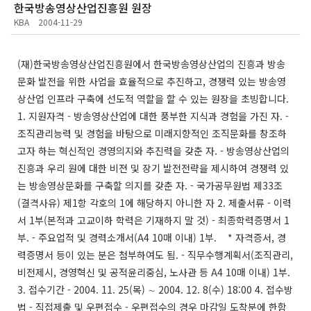
한국방송영상산업진흥원 원장
KBA
2004-11-29
(재)한국방송영상산업진흥원에서 한국방송영상산업의 진흥과 방송
문화 발전을 위한 사업을 효율적으로 추진하고, 경쟁력 있는 방송영
상산업 인프라 구축에 선도적 역할을 할 수 있는 원장을 초빙합니다.
1. 지원자격 - 방송영상산업에 대한 풍부한 지식과 경험을 가진 자. -
조직관리능력 및 경험을 바탕으로 미래지향적인 조직문화를 창조하
고자 하는 혁신적인 경영의지와 추진력을 갖춘 자. - 방송영상산업의
진흥과 우리 원에 대한 비젼 및 장기 발전전략을 제시하여 경쟁력 있
는 방송영상문화를 구축할 의지를 갖춘 자. - 국가공무원법 제33조
(결격사유) 제1항 각호의 1에 해당하지 아니한 자 2. 제출서류 - 이력
서 1부(본적과 고교이하 학력은 기재하지 말 것) - 최종학력증명서 1
부. - 주요업적 및 경력소개서(A4 10매 이내) 1부. * 자격증서, 경
력증명서 등이 있는 분은 첨부하여도 됨. - 직무수행계획서(조직관리,
비전제시, 경영혁신 및 공적윤리중심, 노사관 등 A4 10매 이내) 1부.
3. 접수기간 - 2004. 11. 25(목) ∼ 2004. 12. 8(수) 18:00 4. 접수방
법 - 직접제출 및 우편접수 - 우편접수의 경우 마감일 도착분에 한함