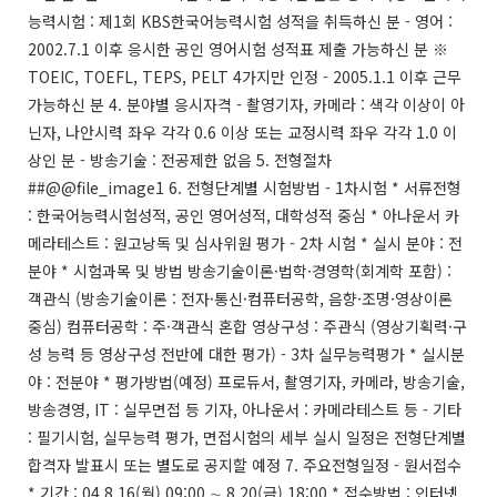
능력시험 : 제1회 KBS한국어능력시험 성적을 취득하신 분 - 영어 :
2002.7.1 이후 응시한 공인 영어시험 성적표 제출 가능하신 분 ※
TOEIC, TOEFL, TEPS, PELT 4가지만 인정 - 2005.1.1 이후 근무
가능하신 분 4. 분야별 응시자격 - 촬영기자, 카메라 : 색각 이상이 아
닌자, 나안시력 좌우 각각 0.6 이상 또는 교정시력 좌우 각각 1.0 이
상인 분 - 방송기술 : 전공제한 없음 5. 전형절차
##@@file_image1 6. 전형단계별 시험방법 - 1차시험 * 서류전형
: 한국어능력시험성적, 공인 영어성적, 대학성적 중심 * 아나운서 카
메라테스트 : 원고낭독 및 심사위원 평가 - 2차 시험 * 실시 분야 : 전
분야 * 시험과목 및 방법 방송기술이론·법학·경영학(회계학 포함) :
객관식 (방송기술이론 : 전자·통신·컴퓨터공학, 음향·조명·영상이론
중심) 컴퓨터공학 : 주·객관식 혼합 영상구성 : 주관식 (영상기획력·구
성 능력 등 영상구성 전반에 대한 평가) - 3차 실무능력평가 * 실시분
야 : 전분야 * 평가방법(예정) 프로듀서, 촬영기자, 카메라, 방송기술,
방송경영, IT : 실무면접 등 기자, 아나운서 : 카메라테스트 등 - 기타
: 필기시험, 실무능력 평가, 면접시험의 세부 실시 일정은 전형단계별
합격자 발표시 또는 별도로 공지할 예정 7. 주요전형일정 - 원서접수
* 기간 : 04.8.16(월) 09:00 ∼ 8.20(금) 18:00 * 접수방법 : 인터넷