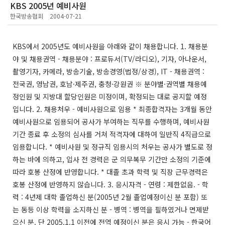
KBS 2005년 예비사원
한국방송협회
2004-07-21
KBS에서 2005년도 예비사원을 아래와 같이 채용합니다. 1. 채용분
야 및 채용권역 - 채용분야 : 프로듀서(TV/라디오), 기자, 아나운서,
촬영기자, 카메라, 방송기술, 방송경영(법정/상경), IT - 채용권역 :
전국권, 영남권, 호남·제주권, 충청·강원권 ※ 분야별·권역별 채용예
정인원 및 지방대 할당인원은 미정이며, 확정되는 대로 공지할 예정
입니다. 2. 채용처우 - 예비사원으로 임용 * 최종합격자는 3개월 동안
예비사원으로 임용되어 공사가 부여하는 직무를 수행하며, 예비사원
기간 종료 후 소정의 심사를 거쳐 적격자에 대하여 일반직 4직급으로
임용합니다. * 예비사원 및 정규직 임용시의 처우는 공사가 별도로 정
하는 바에 의하고, 입사 전 경력은 군 의무복무 기간만 소정의 기준에
따라 호봉 산정에 반영합니다. * 대졸 초과 학력 및 직장 근무경력은
호봉 산정에 반영하지 않습니다. 3. 응시자격 - 연령 : 제한없음. - 학
력 : 4년제 대학 졸업하신 분(2005년 2월 졸업예정이신 분 포함) 또
는 동등 이상 학력을 소지하신 분 - 병역 : 병역을 필하였거나 면제받
으신 분. 단 2005.1.1 이전에 전역 예정이신 분은 응시 가능 - 한국어