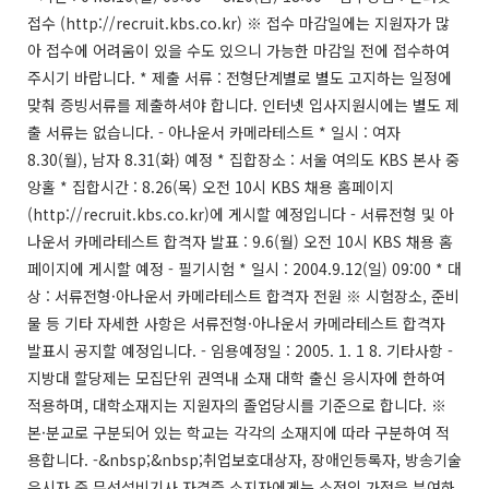
접수 (http://recruit.kbs.co.kr) ※ 접수 마감일에는 지원자가 많
아 접수에 어려움이 있을 수도 있으니 가능한 마감일 전에 접수하여
주시기 바랍니다. * 제출 서류 : 전형단계별로 별도 고지하는 일정에
맞춰 증빙서류를 제출하셔야 합니다. 인터넷 입사지원시에는 별도 제
출 서류는 없습니다. - 아나운서 카메라테스트 * 일시 : 여자
8.30(월), 남자 8.31(화) 예정 * 집합장소 : 서울 여의도 KBS 본사 중
앙홀 * 집합시간 : 8.26(목) 오전 10시 KBS 채용 홈페이지
(http://recruit.kbs.co.kr)에 게시할 예정입니다 - 서류전형 및 아
나운서 카메라테스트 합격자 발표 : 9.6(월) 오전 10시 KBS 채용 홈
페이지에 게시할 예정 - 필기시험 * 일시 : 2004.9.12(일) 09:00 * 대
상 : 서류전형·아나운서 카메라테스트 합격자 전원 ※ 시험장소, 준비
물 등 기타 자세한 사항은 서류전형·아나운서 카메라테스트 합격자
발표시 공지할 예정입니다. - 임용예정일 : 2005. 1. 1 8. 기타사항 -
지방대 할당제는 모집단위 권역내 소재 대학 출신 응시자에 한하여
적용하며, 대학소재지는 지원자의 졸업당시를 기준으로 합니다. ※
본·분교로 구분되어 있는 학교는 각각의 소재지에 따라 구분하여 적
용합니다. -&nbsp;&nbsp;취업보호대상자, 장애인등록자, 방송기술
응시자 중 무선설비기사 자격증 소지자에게는 소정의 가점을 부여하