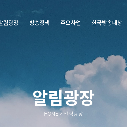
알림광장
방송정책
주요사업
한국방송대상
알림광장
HOME > 알림광장