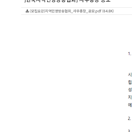
(모집요강)지역민영방송협회_사무총장_공모.pdf (64.8K)