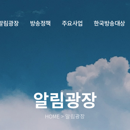
알림광장
방송정책
주요사업
한국방송대상
알림광장
HOME > 알림광장