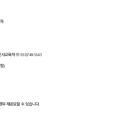
당자
인사교육처
☏
033)749-5143
한함
)
경우
재공모할 수 있습니다
.