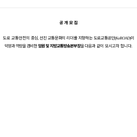
공 개 모 집
도로 교통안전
의 중심
선진 교통문화의 리더를 지향하는 도로교통
공단
이
,
(KoROAD)
덕망과 역량을 겸비한
임원 및 지방교통방송본부장
을
다음과 같
이 모시고
자 합니다
.