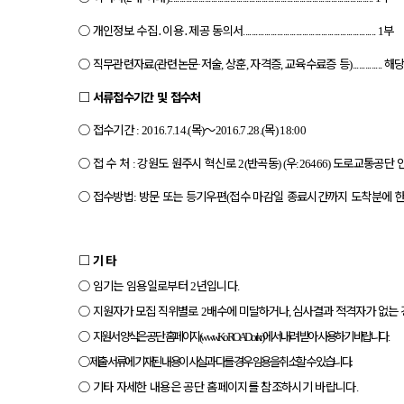
○
개인정보 수집
․
이용
․
제공 동의서
부
............................................................... 1
○
직무관련자료
관련논문
저술
상훈
자격증
교육수료증 등
해
(
·
,
,
,
)..............
□
서류접수기간 및 접수처
○
접수기간
목
～
목
: 2016.7.14.(
)
2016.7.28.(
) 18:00
○
접 수 처
강원도 원주시 혁신로
반곡동
우
도로교통공단 
:
2(
) (
:26466)
○
접수방법
방문 또는 등기우편
접수 마감일 종료시간까지 도착분에 
:
(
□
기 타
○
임기는 임용일로부터
년입니다
2
.
○
지원자가 모집 직위별로
배수에 미달하거나
심사결과 적격자가 없는 
2
,
○
지원서 양식은 공단 홈페이지
에서 내려 받아 사용하기 바랍니다
(
www.KoROAD.or.kr
)
○
제출 서류에 기재된 내용이 사실과 다를 경우 임용을 취소할 수 있습니다.
○
기타 자세한 내용은 공단 홈페이지를 참조하시기 바랍니다
.