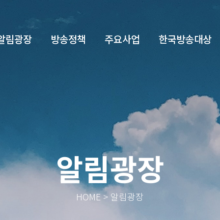
알림광장
방송정책
주요사업
한국방송대상
알림광장
HOME > 알림광장