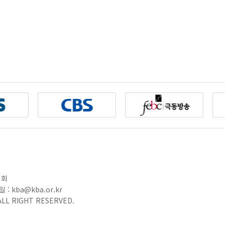
협회
 : kba@kba.or.kr
LL RIGHT RESERVED.