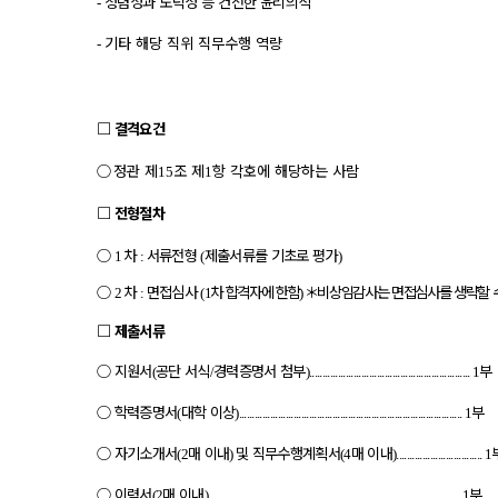
청렴성과 도덕성 등 건전한 윤리의식
-
기타 해당 직위 직무수행 역량
-
□
결격요건
○
정관 제
조 제
항 각호에 해당하는 사람
15
1
□
전형절차
○
차
서류전형
제출서류를 기초로 평가
1
:
(
)
○
차
면접심사
차 합격자에 한함
＊
비상임감사는 면접심사를 생략할 
2
:
(
1
)
□
제출서류
○
지원서
공단 서식
경력증명서 첨부
부
(
/
).............................................................. 1
○
학력증명서
대학 이상
부
(
)...................................................................................... 1
○
자기소개서
매 이내
및 직무수행계획서
매 이내
(2
)
(4
)................................. 1
○
이력서
매 이내
부
(2
)................................................................................................. 1