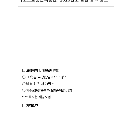
□
모집직위 및 인원
총
명))
(
3
○
교 육 본 부 장
상임
이사
명
(
) : 1
*
○
비 상 임 감 사 :
명
1
*
○
제주교통방송본부장
방송위원
명
(
) : 1
표시는 재공모임
“
*
”
.
□
자격요건