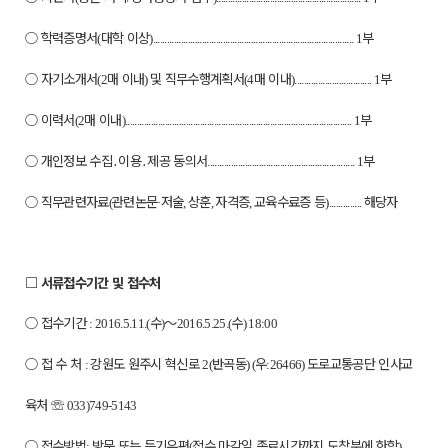
○
학력증명서
대학 이상
부
(
)...................................................................................... 1
○
자기소개서
매 이내
및 직무수행계획서
매 이내
부
(2
)
(4
)................................. 1
○
이력서
매 이내
부
(2
)................................................................................................. 1
○
개인정보 수집
․
이용
․
제공 동의서
부
............................................................... 1
○
직무관련자료
관련논문
저술
상훈
자격증
교육수료증 등
해당자
(
·
,
,
,
)..............
□
서류접수기간 및 접수처
○
접수기간
수
～
수
: 2016.5.11.(
)
2016.5.25.(
) 18:00
○
접 수 처
강원도 원주시 혁신로
반곡동
우
도로교통공단 인사교
:
2(
) (
:26466)
육처
☏
033)749-5143
○
접수방법
방문 또는 등기우편
접수 마감일 종료시간까지 도착분에 한함
:
(
)