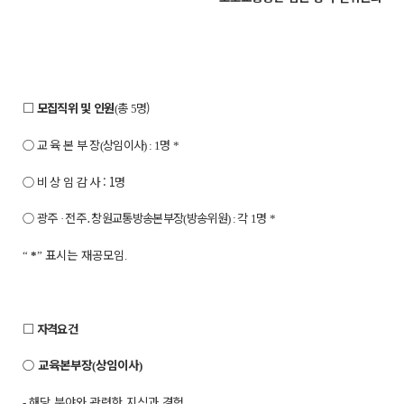
□
모집직위 및 인원
총
명)
(
5
○
교 육 본 부 장
상임
이사
명
(
) : 1
*
○ 비 상 임 감 사 : 1명
○
광주
전주
․
창원교통방송본부장
방송위원
각
명
·
(
) :
1
*
표시는 재공모임
“
*
”
.
□
자격요건
○
교육본부장
상임이사
(
)
해당 분야와 관련한 지식과 경험
-