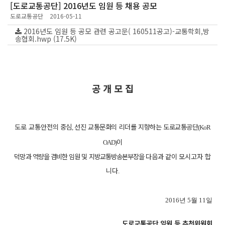
[도로교통공단] 2016년도 임원 등 채용 공모
도로교통공단
2016-05-11
2016년도 임원 등 공모 관련 공고문( 160511공고)-교통학회,방
송협회.hwp (17.5K)
공 개 모 집
도로 교통안전
의 중심
선진 교통문화의 리더를 지향하는 도로교통
공단
,
(KoR
이
OAD)
덕망과 역량을 겸비한
임원 및 지방교통방송본부장
을
다음과 같이 모시고
자 합
니다
.
2016년 5월 11일
도로교통공단 임원 등 추천위원회