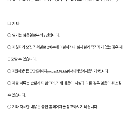
□
기 타
○
임기는 임용일로부터
년입니다
2
.
○
지원자가 모집 직위별로
배수에 미달하거나
심사결과 적격자가 없는 경우
재
2
,
공모할 수 있습니다
.
○
지원서 양식은 공단 홈페이지
에서 내려 받아 사용하기 바랍니다
(
www.KoROAD.or.kr
)
○
제출 서류는 반환하지 않으며
기재 내용이 사실과 다를 경우 임용이 취소될
,
수 있습니다.
○
기타 자세한 내용은 공단 홈페이지를 참조하시기 바랍니다
.