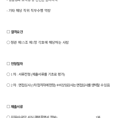
기타 해당 직위 직무수행 역량
-
□
결격요건
○
정관 제
조 제
항 각호에 해당하는 사람
15
1
□
전형절차
○
차
서류전형
제출서류를 기초로 평가
1
:
(
)
○
차
면접심사
차 합격자에 한함
＊
비상임감사는 면접심사를 생략할 수 있음
2
:
(
1
)
.
□
제출서류
○
지원서
공단 서식
경력증명서 첨부
부
(
/
).............................................................. 1