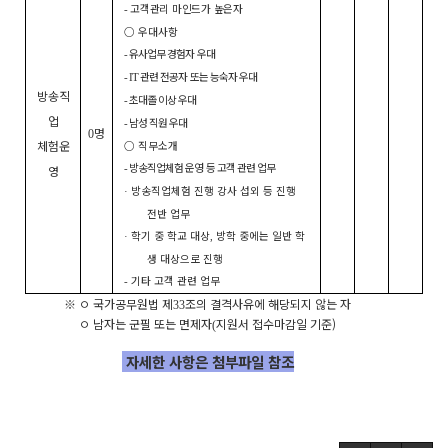
고객관리 마인드가 높은자
-
○
우대사항
유사업무 경험자 우대
-
관련 전공자 또는 능숙자 우대
- IT
방송직
초대졸 이상 우대
-
업
남성 직원 우대
-
명
0
체험운
○
직무소개
방송직업체험 운영 등 고객 관련 업무
영
-
방송직업체험 진행 강사 섭외 등 진행
·
전반 업무
학기 중 학교 대상
방학 중에는 일반 학
·
,
생 대상으로 진행
기타 고객 관련 업무
-
※ ㅇ
국가공무원법 제
조의 결격사유에 해당되지 않는 자
33
ㅇ
남자는 군필 또는 면제자
지원서 접수마감일 기준)
(
자세한 사항은 첨부파일 참조