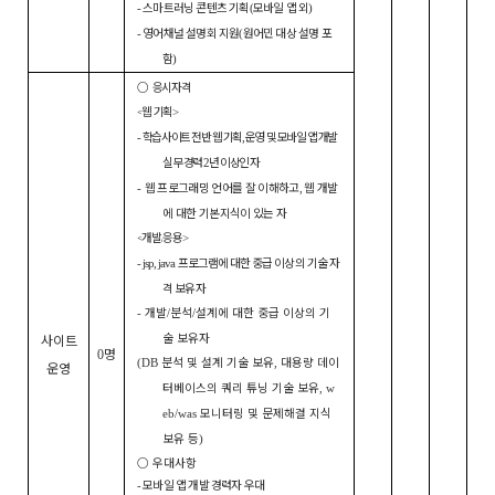
스마트러닝 콘텐츠 기획
모바일 앱 외
-
(
)
영어채널 설명회 지원
원어민 대상 설명 포
-
(
함
)
○
응시자격
웹 기획
<
>
학습사이트 전반 웹 기획
운영 및 모바일 앱 개발
-
,
실무 경력
년 이상인 자
2
웹 프로그래밍 언어를 잘 이해하고
웹 개발
-
,
에 대한 기본지식이 있는 자
개발
응용
<
/
>
프로그램에 대한 중급 이상의 기술 자
- jsp, java
격 보유자
개발
분석
설계에 대한 중급 이상의 기
-
/
/
술 보유자
사이트
명
0
분석 및 설계 기술 보유
대용량 데이
(DB
,
운영
터베이스의 쿼리 튜닝 기술 보유
, w
모니터링 및 문제해결 지식
eb/was
보유 등
)
○
우대사항
모바일 앱 개발 경력자 우대
-