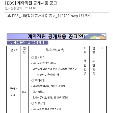
[EBS] 계약직원 공개채용 공고
한국방송협회
2014-08-01
EBS_계약직원 공개채용 공고_140730.hwp (31.5K)
인
학
연
비
응시자격
요건
분 야
(
)
원
력
령
고
○
응시자격
제
제
영어교육 콘텐츠 기획자
-
한
한
교수설계
과정관리
온라인 교육용 콘텐츠 기
없
없
-
,
,
음
음
획 경력
년 이상인 자
2
○
우대사항
외국어
영어교육
사이트 경력자
-
(
)
콘텐츠
명
영어 능통자
0
-
기획
온라인 콘텐츠 제작
앱 개발 경험자
-
/
○
직무소개
영어교육 이러닝 콘텐츠 기획
-