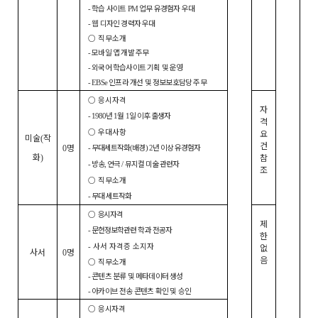
학습 사이트
업무 유경험자 우대
-
PM
웹 디자인 경력자 우대
-
○
직무소개
모바일 앱 개발 주무
-
외국어 학습사이트 기획 및 운영
-
인프라 개선 및 정보보호담당 주무
- EBSe
○
응시자격
자
년
월
일 이후 출생자
- 1980
1
1
격
○
우대사항
요
미술
작
(
건
명
무대세트작화
배경
년 이상 유경험자
0
-
(
) 2
화
참
)
방송
연극
뮤지컬 미술 관련자
-
,
/
조
○
직무소개
무대 세트작화
-
○
응시자격
제
문헌정보학관련 학과 전공자
-
한
사서 자격증 소지자
없
-
사서
명
0
음
○
직무소개
콘텐츠 분류 및 메타데이터 생성
-
아카이브 전송 콘텐츠 확인 및 승인
-
○
응시자격