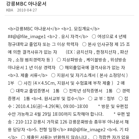
강릉MBC 아나운서
KBA
2010-04-27
<b>강릉MBC 아나운서</b> <b>1. 모집개요</b>
##@@file_image1 <b>2 . 응시 자격</b> ○ 여성으로 4 년제
정규대학교 졸업자 또는 그 이상 학력자 ○ 본사 인사규정 제 15 조
에 의한 결격사유가 없는 자 (EX : 금치산자 , 한정치산자 , 파산
자 , 소정 범죄경력자 등 ) ○ 지상파방송 , 케이블방송 , 위성방송
아나운서 1 년 이상 경력자 ○ 해외출입국에 결격사유가 없는 자
<b>3. 제출 서류</b> ○ 지원서 및 자기소개서 ( 본사 소정양식 )
1부 ○ 사진 (4×4.5Cm, 지원서 및 수험표에 부착 제출 ) 2 매
○ 대학교 졸업증명서 1통 ○ 전학년 성적증명서 1통 ○ 경력
증명서 1통 <b>4. 원서교부 및 접수</b> ○ 교 부 : 첨부 ○ 접
수 : 2010.4.16(금)~4.29(목), 09:00~18:00 * 방문 및 우편접
수만 가능하고 4월 29일 18:00까지 도착해야 합니다. * 우편 발
송 : 210-112 강릉시 가작로 126 강릉문화방송 총무부 아나운서 채
용 담당자 <b>5. 전형 일정</b> ##@@file_image2 <b>6. 기 타
</b> ○ 제출된 서류는 반환하지 않습니다 . ○ 적합한 자가 없을