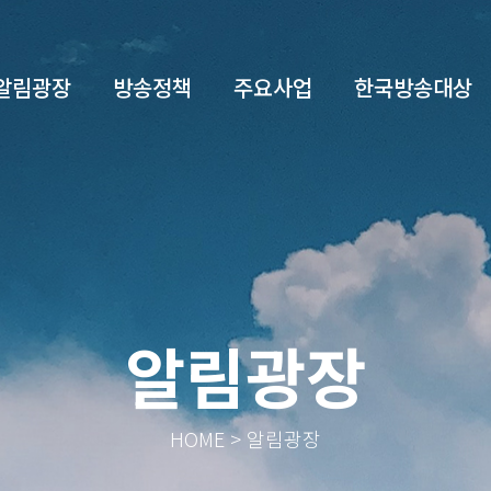
알림광장
방송정책
주요사업
한국방송대상
알림광장
HOME > 알림광장