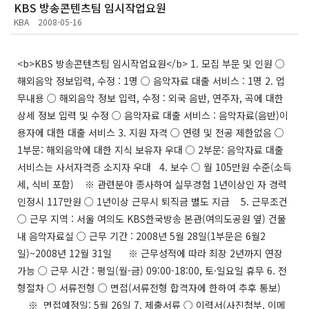
KBS 방송콘텐츠팀 임시작업요원
KBA
2008-05-16
<b>KBS 방송콘텐츠팀 임시작업요원</b> 1. 모집 부문 및 인원 ○
해외음악 정보입력, 수정 : 1명 ○ 음악자료 대출 서비스 : 1명 2. 업
무내용 ○ 해외음악 정보 입력, 수정 : 외국 음반, 연주자, 곡에 대한
상세 정보 입력 및 수정 ○ 음악자료 대출 서비스 : 음악자료(음반)이
용자에 대한 대출 서비스 3. 지원 자격 ○ 연령 및 전공 제한없음 ○
1부문: 해외음악에 대한 지식 보유자 우대 ○ 2부문: 음악자료 대출
서비스는 사서자격증 소지자 우대 4. 보수 ○ 월 105만원 수준(소득
세, 식비 포함) ※ 관련분야 종사하여 실무경험 1년이상인 자 경력
인정시 117만원 ○ 1년이상 근무시 퇴직금 별도 지급 5. 근무조건
○ 근무 지역 : 서울 여의도 KBS한국방송 본관(여의도공원 옆) 건물
내 음악자료실 ○ 근무 기간 : 2008년 5월 28일(1부문은 6월2
일)~2008년 12월 31일 ※ 근무성적에 따라 최장 2년까지 연장
가능 ○ 근무 시간 : 평일(월-금) 09:00-18:00, 토·일요일 휴무 6. 전
형절차 ○ 서류전형 ○ 면접(서류전형 합격자에 한하여 추후 통보)
※ 면접예정일: 5월 26일 7. 제출서류 ○ 이력서(사진첨부, 이메