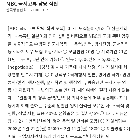
MBC 국제교류 담당 직원
한국방송협회
2008-01-21
[MBC 국제교류 담당 직원 모집] <b>1. 모집분야</b> ○ 전문계약
직 - 능통한 일본어와 영어 실력을 바탕으로 MBC의 국제 관련 업무
를 능동적으로 수행할 전문계약직 - 통역/번역, 행사진행, 문서작업
등 <b>2. 세부 모집 요강</b> ○ 모집인원 : 0명 ○ 계약기간 : 1년
(1년 근무 후, 1년 연장 가능) ○ 연봉 : 4,000만원 ~ 5,000만원
(negotiable) (경력 및 사내 기준에 따라 책정, 입사지원서에 희
망연봉 반드시 기재) ○ 해당직무 : 국제행사(일본, 영어권 국가) 관련
통역/번역, 행사진행, 문서작업 및 행정업무, 방송관련 국제기구 업무
등 ○ 지원자격 - 병역필 또는 면제자, 해외여행의 결격 사유가 없는
자 - ‘일본어’의 경우 통역/번역 및 의사소통에 매우 능통해야 하며,
동시에 이에 준하는 수준의 원활한 영어 실력을 보유한 자 - 국적 및
연령, 성별 제한 없음 <b>3. 전형일정 및 절차</b> ○ 1차 : 서류전
형 ○ 2차 : 면접(일본어, 영어 통역 및 인터뷰 포함) ○ 지원서접수 :
2008년 1월 21일(월) 09:00 ~ 2월 11일(월) 18:00 ○ 제출방법 : 이
메일 - 입사지원서 등의 양식을 다운로드 받아 작성한 뒤