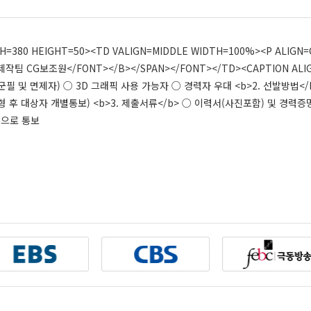
=380 HEIGHT=50><TD VALIGN=MIDDLE WIDTH=100%><P ALIGN=C
제작팀 CG보조원</FONT></B></SPAN></FONT></TD><CAPTION ALI
군필 및 면제자) ○ 3D 그래픽 사용 가능자 ○ 경력자 우대 <b>2. 선발방법</b
서류전형 후 대상자 개별통보) <b>3. 제출서류</b> ○ 이력서(사진포함) 및 경력증명
유선으로 통보