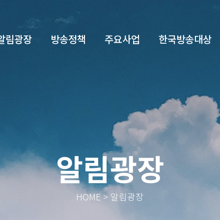
알림광장
방송정책
주요사업
한국방송대상
알림광장
HOME > 알림광장