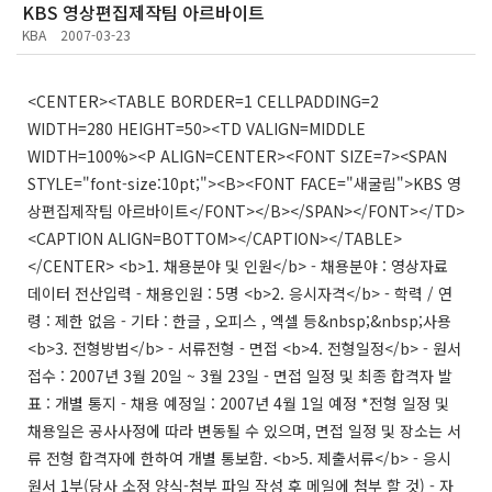
KBS 영상편집제작팀 아르바이트
KBA
2007-03-23
<CENTER><TABLE BORDER=1 CELLPADDING=2
WIDTH=280 HEIGHT=50><TD VALIGN=MIDDLE
WIDTH=100%><P ALIGN=CENTER><FONT SIZE=7><SPAN
STYLE="font-size:10pt;"><B><FONT FACE="새굴림">KBS 영
상편집제작팀 아르바이트</FONT></B></SPAN></FONT></TD>
<CAPTION ALIGN=BOTTOM></CAPTION></TABLE>
</CENTER> <b>1. 채용분야 및 인원</b> - 채용분야 : 영상자료
데이터 전산입력 - 채용인원 : 5명 <b>2. 응시자격</b> - 학력 / 연
령 : 제한 없음 - 기타 : 한글 , 오피스 , 엑셀 등&nbsp;&nbsp;사용
<b>3. 전형방법</b> - 서류전형 - 면접 <b>4. 전형일정</b> - 원서
접수 : 2007년 3월 20일 ~ 3월 23일 - 면접 일정 및 최종 합격자 발
표 : 개별 통지 - 채용 예정일 : 2007년 4월 1일 예정 *전형 일정 및
채용일은 공사사정에 따라 변동될 수 있으며, 면접 일정 및 장소는 서
류 전형 합격자에 한하여 개별 통보함. <b>5. 제출서류</b> - 응시
원서 1부(당사 소정 양식-첨부 파일 작성 후 메일에 첨부 할 것) - 자