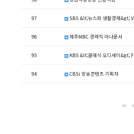
97
SBS &lt;뉴스와 생활경제&gt; V
96
제주MBC 경력직 아나운서
95
KBS &lt;클래식 오디세이&gt; F
94
CBSi 방송콘텐츠 기획자