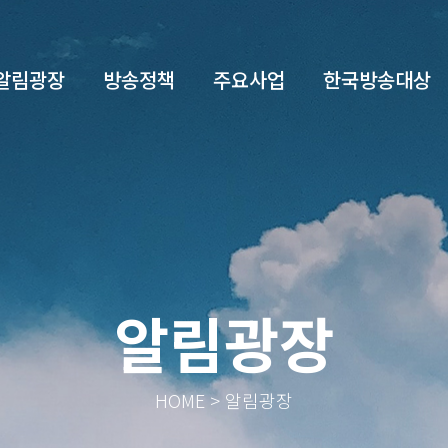
알림광장
방송정책
주요사업
한국방송대상
알림광장
HOME > 알림광장