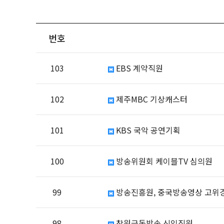
번호
103
EBS 계약직원
102
제주MBC 기상캐스터
101
KBS 국악 공연기획
100
방송위원회 케이블TV 심의원
99
방송진흥원, 중국방송영상 고위
98
창원극동방송 신입직원