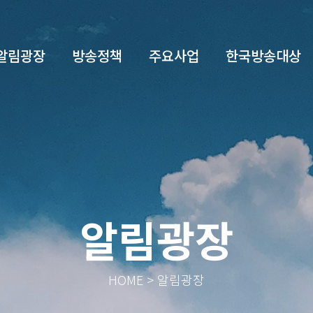
알림광장
방송정책
주요사업
한국방송대상
알림광장
HOME > 알림광장