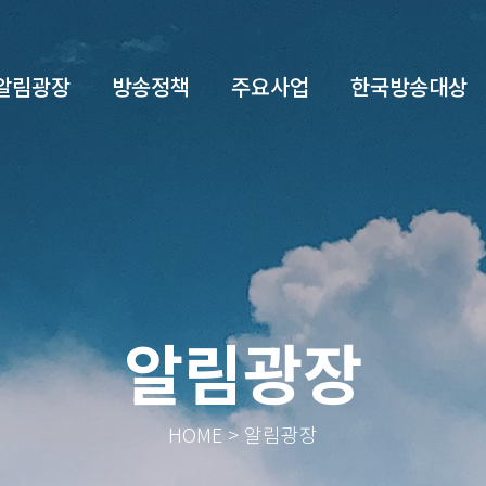
알림광장
방송정책
주요사업
한국방송대상
알림광장
HOME > 알림광장