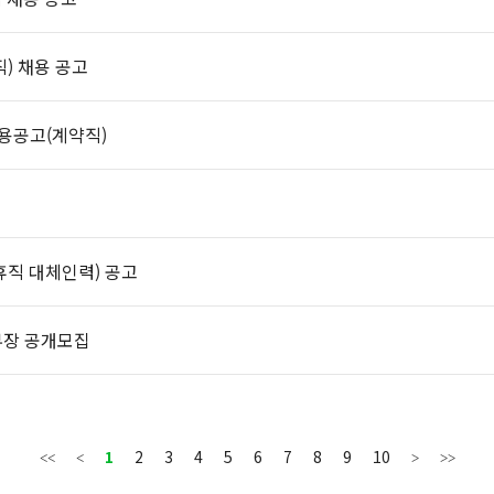
) 채용 공고
용공고(계약직)
직 대체인력) 공고
본부장 공개모집
1
2
3
4
5
6
7
8
9
10