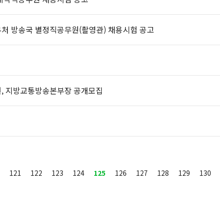
무처 방송국 별정직공무원(촬영관) 채용시험 공고
원, 지방교통방송본부장 공개모집
121
122
123
124
125
126
127
128
129
130