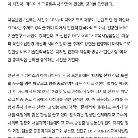
아 차장이
미디어 워크플로우 시스템
에 관련된 강의를 진행한다
‘
’
.
다음날인
일에는 서진수
뉴미디어기획부 과장이
콘텐츠 한 잔 하실래
8
EBS
‘
요
라는 주제로 강의를 하며 이어서 김찬석 한국아비드 이사
김형철
?’
,
MBC
기술연구소 사원이 강의한다
또 신진규
교육사업팀장은
지상
.
DTV KOREA
‘
파 직접수신환경 개선과 서비스 강화
를 주제로 강연을 진행하며 마지막으로
’
김칠성
기술전략국장은
디지털 전환과 지상파 방송사 현안사항
에 대
KBS
‘
’
한 총체적인 논의를 공유하는 시간을 가진다
.
한편 본 컨퍼런스의 하이라이트인 긴급 토론회에는
디지털 전환 긴급 토론
‘
회
누구를 위한 아날로그 방송 종료인가
라는 주제로 격론이 펼쳐질 예정이
-
?’
다
이 자리에서는
년
월
일로 예정되어 있는 디지털 전환 및 아날
.
2012
12
31
로그 방송 종료 정국에서 시청자를 위한 진정한 미디어 공공성의 가치를 논
함과 동시에 현재 진행되고 있는 관련 정책의 문제점에 대해서도 논의가 펼
쳐질 예정이라 많은 관심을 끌고 있다
참석자는 강상현 연세대학교 교수의
.
사회로 김광호 서울과학기술대학교 교수
송상훈 방송통신위원회 디지털 정
,
책 과장
김동준 공공미디어연구소 부소장
신진규
교육사업팀
,
,
DTV KOREA