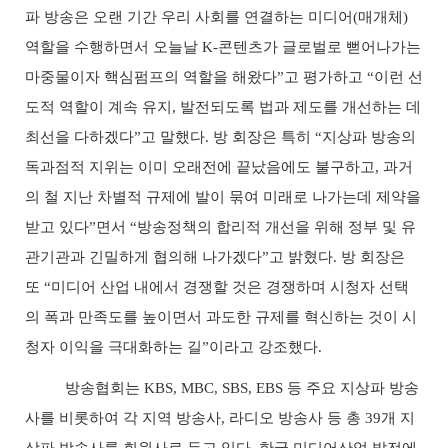
파 방송은 오랜 기간 우리 사회를 연결하는 미디어
(
매개체
)
역할을 수행하면서 오늘날
K-
콘텐츠가 글로벌로 뻗어나가는
마중물이자 핵심펌프의 역할을 해왔다
”
고 평가하고
“
이런 선
도적 역할이 계속 유지
,
발전되도록 법과 제도를 개선하는 데
최선을 다하겠다
”
고 말했다
.
방 회장은 특히
“
지상파 방송의
독과점적 지위는 이미 오래전에 끝났음에도 불구하고
,
과거
의 철 지난 차별적 규제에 발이 묶여 미래로 나가는데 제약을
받고 있다
”
면서
“
방송정책의 합리적 개선을 위해 정부 및 유
관기관과 긴밀하게 협의해 나가겠다
”
고 밝혔다
.
방 회장은
또
“
미디어 산업 내에서 경쟁할 것은 경쟁하며 시청자 선택
의 폭과 만족도를 높이면서 과도한 규제를 혁신하는 것이 시
청자 이익을 극대화하는 길
”
이라고 강조했다
.
방송협회는
KBS, MBC, SBS, EBS
등 주요 지상파 방송
사를 비롯하여 각 지역 방송사
,
라디오 방송사 등 총
39
개 지
상파 방송사를 회원사로 두고 있다
.
한국 미디어산업 발전에