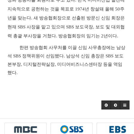
지속적으로 공헌하는 것을 목표로
1974
년 창설돼 올해
50
주
년을 맞는다
.
새 방송협회장으로 선출된 방문신 신임 회장은
현재
SBS
사장을 맡고 있으며
SBS
보도국장
,
보도 및 대외협
력 총괄 부사장을 거쳤다
.
방송협회장의 임기는
2
년이다
.
한편 방송협회 사무처를 이끌 신임 사무총장에는 남상
석
SBS
정책위원이 선임됐다
.
남상석 신임 총장은
SBS
보도
본부장
,
디지털전략실장
,
미디어비즈니스센터장 등을 역임
했다
.