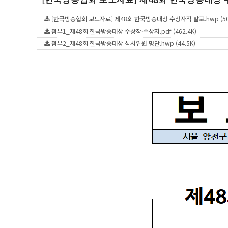
[한국방송협회 보도자료] 제48회 한국방송대상 수상자작 발표.hwp (508
첨부1_제48회 한국방송대상 수상작·수상자.pdf (462.4K)
첨부2_제48회 한국방송대상 심사위원 명단.hwp (44.5K)