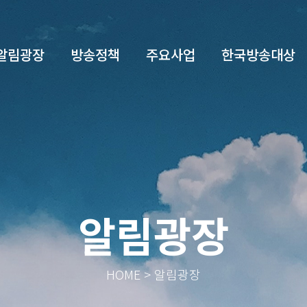
알림광장
방송정책
주요사업
한국방송대상
알림광장
HOME > 알림광장