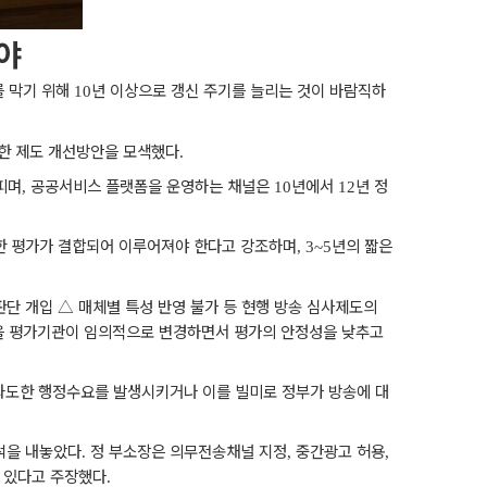
야
를 막기 위해
년 이상으로 갱신 주기를 늘리는 것이 바람직하
10
한 제도 개선방안을 모색했다
.
피며
공공서비스 플랫폼을 운영하는 채널은
년에서
년 정
,
10
12
한 평가가 결합되어 이루어져야 한다고 강조하며
년의 짧은
, 3~5
판단 개입
△
매체별 특성 반영 불가 등 현행 방송 심사제도의
을 평가기관이 임의적으로 변경하면서 평가의 안정성을 낮추고
과도한 행정수요를 발생시키거나 이를 빌미로 정부가 방송에 대
석을 내놓았다
정 부소장은 의무전송채널 지정
중간광고 허용
.
,
,
고 있다고 주장했다
.