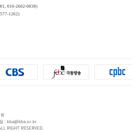
81, 010-2602-0838)
7577-1262)
협회
 : kba@kba.or.kr
LL RIGHT RESERVED.