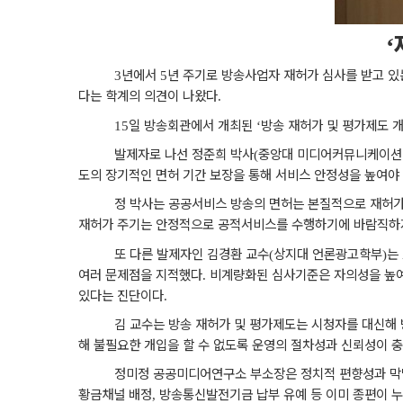
‘
년에서
년 주기로 방송사업자 재허가 심사를 받고 있
3
5
다는 학계의 의견이 나왔다
.
일 방송회관에서 개최된
방송 재허가 및 평가제도 
15
‘
발제자로 나선 정준희 박사
중앙대 미디어커뮤니케이션
(
도의 장기적인 면허 기간 보장을 통해 서비스 안정성을 높여야
정 박사는 공공서비스 방송의 면허는 본질적으로 재허
재허가 주기는 안정적으로 공적서비스를 수행하기에 바람직하
또 다른 발제자인 김경환 교수
상지대 언론광고학부
는
(
)
여러 문제점을 지적했다
비계량화된 심사기준은 자의성을 높여
.
있다는 진단이다
.
김 교수는 방송 재허가 및 평가제도는 시청자를 대신해
해 불필요한 개입을 할 수 없도록 운영의 절차성과 신뢰성이 
정미정 공공미디어연구소 부소장은 정치적 편향성과 막
황금채널 배정
방송통신발전기금 납부 유예 등 이미 종편이 누
,