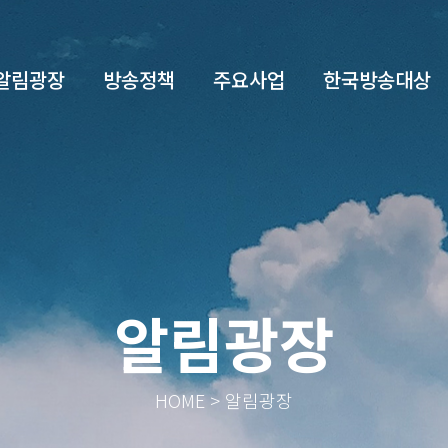
알림광장
방송정책
주요사업
한국방송대상
알림광장
HOME > 알림광장