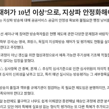
재허가
년 이상
으로
지상파 안정화해
10
’
,
는 지상파 방송에 대해 공공서비스 공급의 안정성 확보와 불필요한 행정 낭비
개선 세미나
에 참여한 방송학자들은 현행 제도에 관한 다양한 문제점과 바람직
’
학부 강사
는 영국
프랑스
독일의 지상파방송 재허가 및 평가제도 현황을 살
)
,
,
 한다고 주장했다
.
가과정이 아닌 갱신을 위한 협상과정으로서 예측 가능한 주기성에 기초해 적절
지 않다는 입장을 밝혔다
.
△
심사항목 간 중복
혼재
△
추상적 심사기준으로 인한 심사위원의 자의적 
,
 심사의 신뢰성을 낮추고 있고
특히 매년 실시되는 방송평가는 그 세부항목
,
 방송의 품질과 책무를 규제기관이 점검하는 꼭 필요한 제도임은 분명하지만
,
충족되어야 한다고 밝혔다
.
말 논란에도 불구하고 너무도 쉽게 이뤄졌던 종편채널 재승인 과정에 관한 분
리고 있던 여러 특혜에 실효성 없는 형식적 평가라는 또 다른 특혜가 추가되