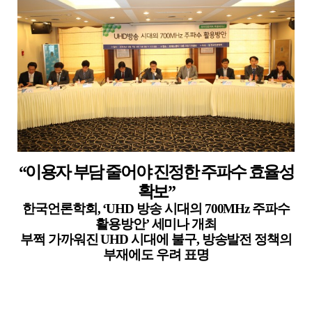
“
이용자 부담 줄어야 진정한 주파수 효율성
확보
”
한국언론학회
, ‘UHD
방송 시대의
700MHz
주파수
활용방안
’
세미나 개최
부쩍 가까워진
UHD
시대에 불구
,
방송발전 정책의
부재에도 우려 표명