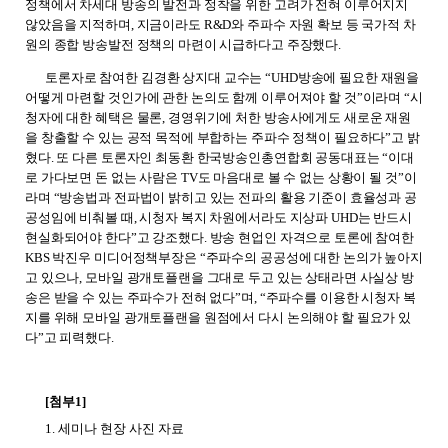
정책에서 차세대 방송의 발전과 정착을 위한 고려가 전혀 이루어지지
않았음을 지적하며
,
지금이라도
R&D
와 주파수 자원 확보 등 국가적 차
원의 종합 방송발전 정책의 마련이 시급하다고 주장했다
.
토론자로 참여한 김경환 상지대 교수는
“UHD
방송에 필요한 재원을
어떻게 마련할 것인가에 관한 논의도 함께 이루어져야 할 것
”
이라며
“
시
청자에 대한 혜택은 물론
,
경영위기에 처한 방송사에게도 새로운 재원
을 창출할 수 있는 공적 목적에 부합하는 주파수 정책이 필요하다
”
고 밝
혔다
.
또 다른 토론자인 최동환 한국방송인총연합회 공동대표는
“
이대
로 가다보면 돈 없는 사람은
TV
도 마음대로 볼 수 없는 상황이 될 것
”
이
라며
“
방송법과 전파법이 밝히고 있는 전파의 활용 기준이 효율성과 공
공성임에 비춰볼 때
,
시청자 복지 차원에서라도 지상파
UHD
는 반드시
현실화되어야 한다
”
고 강조했다
.
방송 현업인 자격으로 토론에 참여한
KBS
박진우 미디어정책부장은
“
주파수의 공공성에 대한 논의가 높아지
고 있으나
,
모바일 광개토플랜을 그대로 두고 있는 상태라면 사실상 방
송은 받을 수 있는 주파수가 전혀 없다
”
며
, “
주파수를 이용한 시청자 복
지를 위해 모바일 광개토플랜을 원점에서 다시 논의해야 할 필요가 있
다
”
고 피력했다
.
[
첨부1
]
1.
세미나 현장 사진 자료