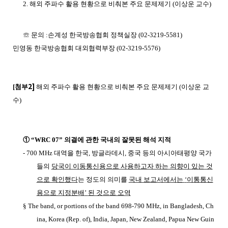
2.
해외 주파수 활용 현황으로 비춰본 주요 문제제기
(
이상운 교수
)
☏
문의
:손계성 한국방송협회 정책실장 (02-3219-5581)
민영동 한국방송협회 대외협력부장 (02-3219-5576)
2]
[
첨부
해외 주파수 활용 현황으로 비춰본 주요 문제제기
(
이상운 교
수
)
①
“WRC 07”
의결에 관한 국내의 잘못된 해석 지적
- 700 MHz
대역을 한국
,
방글라데시
,
중국 등의 아시아태평양 국가
들의
당국이 이동통신용으로 사용하고자 하는 의향이 있는 것
으로 확인했다
는 정도의 의미를
국내 보고서에서는
‘
이통통신
용으로 지정분배
’
된 것으로 오역
§ The band, or portions of the band 698-790 MHz, in Bangladesh, Ch
ina, Korea (Rep. of), India, Japan, New Zealand, Papua New Guin