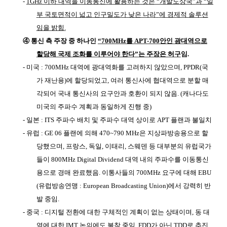
-
1GHz
이하 대역을 이동통신에 활용하는 것은
“
개발도상국
”
과
“
일
부 국토면적이 넓고 인구밀도가 낮은 나라
”
에 경제적 솔루션
임을 밝힘
.
④
통신 측 주장 중 하나인
“700MHz
를
APT-700
안인 광대역으로
할당해 국제 조화를 이루어야 한다
”
는 주장은 허구
임
.
-
미국
: 700MHz
대역에 광대역화를 고려하지 않았으며
, PPDR(
국
가 재난용
)
에 할당되었고
,
여러 통신사에 협대역으로 분할 매
각되어 국내 통신사의 요구안과 호환이 되지 않음
. (
캐나다도
미국의 주파수 계획과 동일하게 진행 중
)
-
일본
: ITS
주파수 배치 및 주파수 대역 상이로
APT
플랜과 불일치
-
유럽
: GE 06
플랜에 의해
470~790 MHz
은 지상파방송용으로 할
당했으며
,
프랑스
,
독일
,
이태리
,
스웨덴 등 대부분의 유럽국가
들이
800MHz Digital Dividend
대역 내의 주파수를 이동통신
용으로 경매 완료했음
.
이통사들의
700MHz
요구에 대해
EBU
(
유럽방송연맹
: European Broadcasting Union)
에서 강력히 반
발 중임
.
-
중국
:
디지털 전환에 대한 구체적인 계획이 없는 상태이며
,
동 대
역에 대한
IMT
논의에도 불참 중임
. FDD
가 아닌
TDD
로 추진