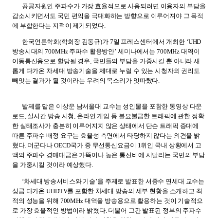
공공자원인 주파수가 가장 효율적으로 사용되려면 이용자의 부담을
감소시키면서도 국민 편익을 극대화하는 방향으로 이루어져야 그 목적
에 부합한다는 지적이 제기되었다
.
한국언론학회
(
학회장 김동규
)
가
7
일 프레스센터에서 개최한
‘UHD
방송시대의
700MHz
주파수 활용방안
’
세미나에서는
700MHz
대역이
이동통신용으로 할당될 경우
,
국민들의 부담을 가중시킬 뿐 아니라 새
롭게 다가온 차세대 방송기술을 제대로 누릴 수 있는 시청자의 권리도
빼앗는 결과가 될 것이라는 우려의 목소리가 잇따랐다
.
발제를 맡은 이상운 남서울대 교수는 성인물을 포함한 동영상 다운
로드
,
실시간 방송 시청
,
온라인 게임 등 불요불급한 트래픽에 관한 정확
한 실태조사가 충분히 이루어지지 않은 상태에서 단순 트래픽 증대에
따른 주파수 배정 요구는 효율성 측면에서 타당하지 않다는 의견을 밝
혔다
.
더군다나
OECD
국가 중 무선통신요금이
1
위인 국내 상황에서 고
액의 주파수 경매대금은 가뜩이나 높은 통신비에 시달리는 국민의 부담
을 가중시킬 것이라 예상했다
.
‘
차세대 방송서비스와 기술
’
을 주제로 발표한 서종수 연세대 교수는
성큼 다가온
UHDTV
를 포함한 차세대 방송의 세부 현황을 소개하고 최
적의 성능을 위해
700MHz
대역을 방송용으로 활용하는 것이 기술적으
로 가장 효율적인 방법이라 밝혔다
.
더불어 그간 발표된 정부의 주파수