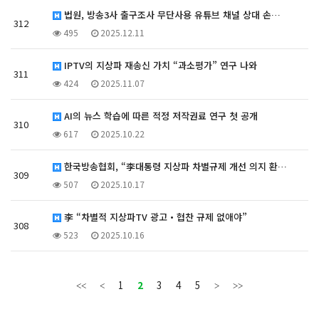
법원, 방송3사 출구조사 무단사용 유튜브 채널 상대 손…
312
495
2025.12.11
IPTV의 지상파 재송신 가치 “과소평가” 연구 나와
311
424
2025.11.07
AI의 뉴스 학습에 따른 적정 저작권료 연구 첫 공개
310
617
2025.10.22
한국방송협회, “李대통령 지상파 차별규제 개선 의지 환…
309
507
2025.10.17
李 “차별적 지상파TV 광고・협찬 규제 없애야”
308
523
2025.10.16
1
2
3
4
5