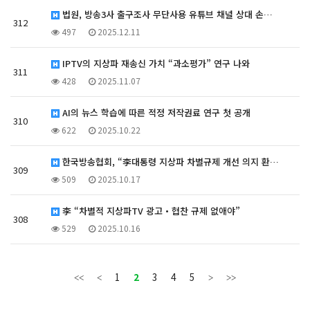
법원, 방송3사 출구조사 무단사용 유튜브 채널 상대 손…
312
497
2025.12.11
IPTV의 지상파 재송신 가치 “과소평가” 연구 나와
311
428
2025.11.07
AI의 뉴스 학습에 따른 적정 저작권료 연구 첫 공개
310
622
2025.10.22
한국방송협회, “李대통령 지상파 차별규제 개선 의지 환…
309
509
2025.10.17
李 “차별적 지상파TV 광고・협찬 규제 없애야”
308
529
2025.10.16
1
2
3
4
5