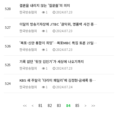
결론을 내리지 않는 '질문들'의 의미
528
한국방송협회
1
2024.07.23
이달의 방송기자상에 JTBC '권익위, 명품백 사건 종…
527
한국방송협회
1
2024.07.23
'목포-신안 통합이 희망'…목포MBC 특집 토론 27일…
526
한국방송협회
1
2024.07.23
기록 없던 ‘뒷것 김민기’가 세상에 나오기까지
525
한국방송협회
1
2024.07.23
KBS 새 주말극 '다리미 패밀리'에 김정현·금새록 등…
524
한국방송협회
1
2024.07.24
81
82
83
84
85