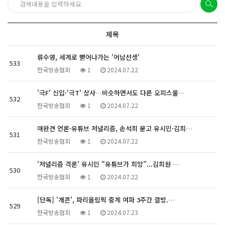
제목
류수영, 세계로 뻗어나가는 '어남선생'
533
한국방송협회
1
2024.07.22
'극F' 신입·'극T' 상사…비슷하면서도 다른 오피스물…
532
한국방송협회
1
2024.07.22
애완견 언론·유튜브 저널리즘, 손석희 묻고 유시민·김희…
531
한국방송협회
1
2024.07.22
'저널리즘 격론' 유시민 "유튜브가 희망”...김희원 …
530
한국방송협회
1
2024.07.22
[단독] '개콘', 파리올림픽 중계 여파 3주간 결방.…
529
한국방송협회
1
2024.07.23