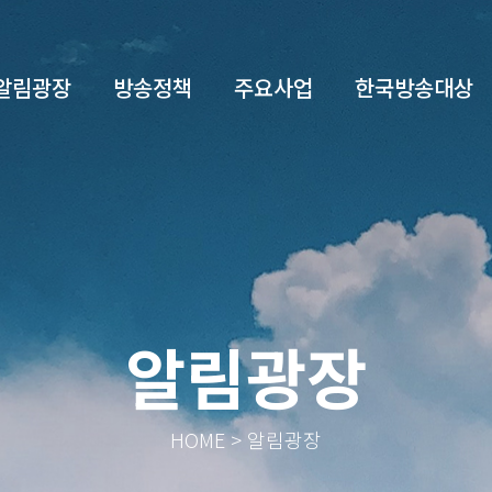
알림광장
방송정책
주요사업
한국방송대상
알림광장
HOME > 알림광장