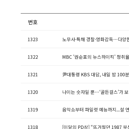
번호
1323
노무사·특채 경찰·영화감독…다양한
1322
MBC '권순표의 뉴스하이킥' 청취율
1321
尹대통령 KBS 대담, 내일 밤 100
1320
나이는 숫자일 뿐…‘골든걸스’가 
1319
음악쇼부터 파일럿 예능까지...설 
1318
[이달의 PD상] “뜨거웠던 1987 