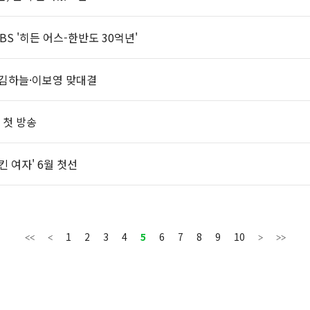
BS '히든 어스-한반도 30억년'
·김하늘·이보영 맞대결
일 첫 방송
킨 여자' 6월 첫선
1
2
3
4
5
6
7
8
9
10