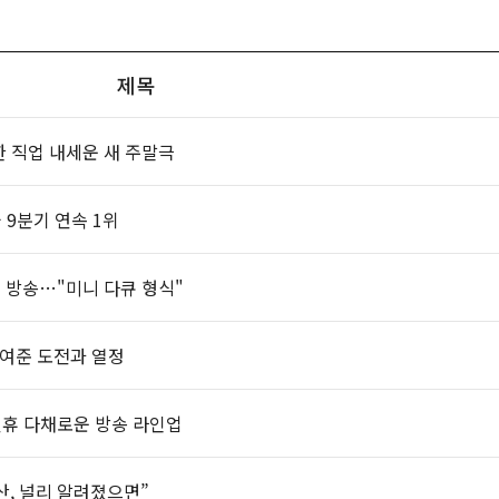
제목
 직업 내세운 새 주말극
 9분기 연속 1위
분 방송…"미니 다큐 형식"
보여준 도전과 열정
연휴 다채로운 방송 라인업
부산, 널리 알려졌으면”