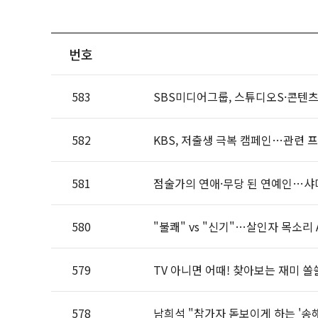
번호
583
SBS미디어그룹, 스튜디오S·콘텐
582
KBS, 저출생 극복 캠페인…관련 
581
점술가의 연애·무당 된 연예인…샤
580
"불쾌" vs "신기"…살인자 목소리
579
TV 아니면 어때! 찾아보는 재미 쏠쏠
578
남희석 "참가자 돋보이게 하는 '송