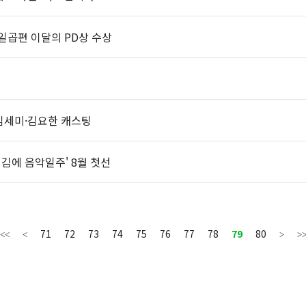
 일곱편 이달의 PD상 수상
·임세미·김요한 캐스팅
김에 음악일주' 8월 첫선
71
72
73
74
75
76
77
78
79
80