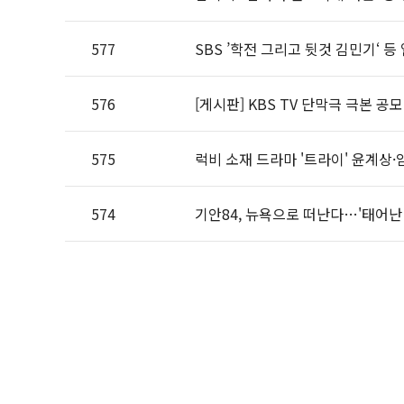
577
SBS ’학전 그리고 뒷것 김민기‘ 등
576
[게시판] KBS TV 단막극 극본 공모
575
럭비 소재 드라마 '트라이' 윤계상
574
기안84, 뉴욕으로 떠난다…'태어난 