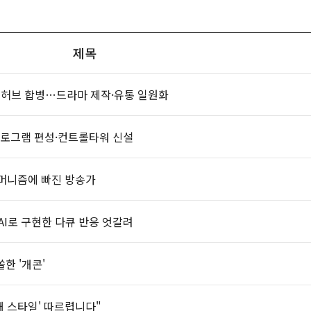
제목
츠허브 합병…드라마 제작·유통 일원화
프로그램 편성·컨트롤타워 신설
머니즘에 빠진 방송가
 AI로 구현한 다큐 반응 엇갈려
한 '개콘'
해 스타일' 따르렵니다"