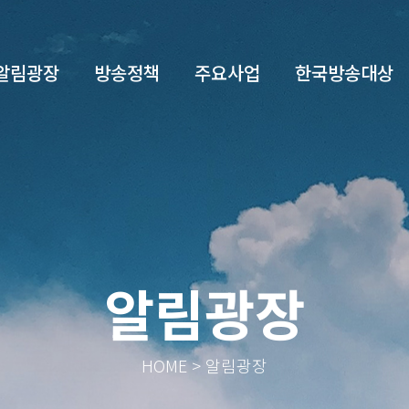
알림광장
방송정책
주요사업
한국방송대상
알림광장
HOME > 알림광장