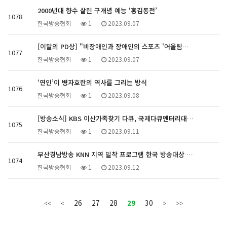
2000년대 향수 살린 구개념 예능 ‘홍김동전’
1078
한국방송협회
1
2023.09.07
[이달의 PD상] "비장애인과 장애인의 스포츠 '어울림…
1077
한국방송협회
1
2023.09.07
‘연인’이 병자호란의 역사를 그리는 방식
1076
한국방송협회
1
2023.09.08
[방송소식] KBS 이산가족찾기 다큐, 국제다큐멘터리대…
1075
한국방송협회
1
2023.09.11
부산경남방송 KNN 지역 밀착 프로그램 한국 방송대상 …
1074
한국방송협회
1
2023.09.12
26
27
28
29
30