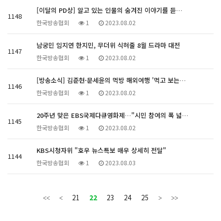
[이달의 PD상] 알고 있는 인물의 숨겨진 이야기를 듣…
1148
한국방송협회
1
2023.08.02
남궁민 임지연 한지민, 무더위 식혀줄 8월 드라마 대전
1147
한국방송협회
1
2023.08.02
[방송소식] 김준현·문세윤의 먹방 해외여행 '먹고 보는…
1146
한국방송협회
1
2023.08.02
20주년 맞은 EBS국제다큐영화제…"시민 참여의 폭 넓…
1145
한국방송협회
1
2023.08.02
KBS시청자위 "호우 뉴스특보 매우 상세히 전달"
1144
한국방송협회
1
2023.08.03
21
22
23
24
25