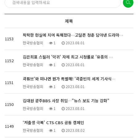
제목
팍팍한 현실에 치여 독해졌다…고달픈 청춘 담아낸 드라마…
1153
한국방송협회
1
2023.08.01
김은희표 스릴러 '악귀' 자체 최고 시청률로 '유종의 …
1152
한국방송협회
1
2023.08.01
곽튜브'와 떠나면 뭔가 특별해! '곽준빈의 세계 기사식…
1151
한국방송협회
1
2023.08.01
김대원 광주BBS 사장 취임…"뉴스 보도 기능 강화"
1150
한국방송협회
1
2023.08.01
‘저출생 극복’ CTS∙CBS 공동 캠페인
1149
한국방송협회
1
2023.08.02