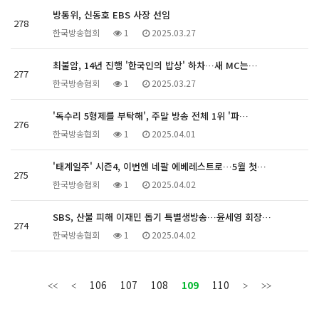
방통위, 신동호 EBS 사장 선임
278
한국방송협회
1
2025.03.27
최불암, 14년 진행 '한국인의 밥상' 하차…새 MC는…
277
한국방송협회
1
2025.03.27
'독수리 5형제를 부탁해', 주말 방송 전체 1위 '파…
276
한국방송협회
1
2025.04.01
'태계일주' 시즌4, 이번엔 네팔 에베레스트로…5월 첫…
275
한국방송협회
1
2025.04.02
SBS, 산불 피해 이재민 돕기 특별생방송…윤세영 회장…
274
한국방송협회
1
2025.04.02
106
107
108
109
110