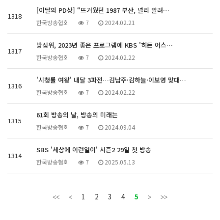
[이달의 PD상] “뜨거웠던 1987 부산, 널리 알려…
1318
한국방송협회
7
2024.02.21
방심위, 2023년 좋은 프로그램에 KBS '히든 어스…
1317
한국방송협회
7
2024.02.22
'시청률 여왕' 내달 3파전…김남주·김하늘·이보영 맞대…
1316
한국방송협회
7
2024.02.22
61회 방송의 날, 방송의 미래는
1315
한국방송협회
7
2024.09.04
SBS '세상에 이런일이' 시즌2 29일 첫 방송
1314
한국방송협회
7
2025.05.13
1
2
3
4
5