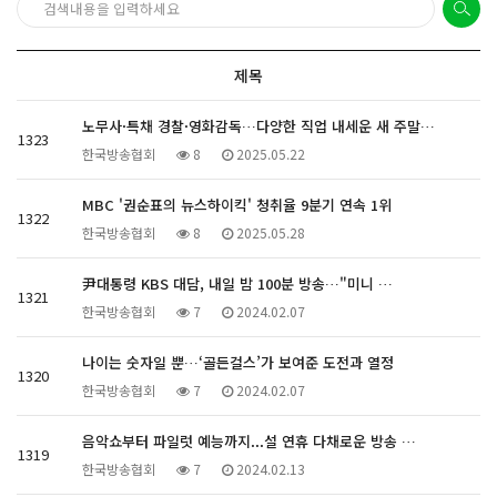
제목
노무사·특채 경찰·영화감독…다양한 직업 내세운 새 주말…
1323
한국방송협회
8
2025.05.22
MBC '권순표의 뉴스하이킥' 청취율 9분기 연속 1위
1322
한국방송협회
8
2025.05.28
尹대통령 KBS 대담, 내일 밤 100분 방송…"미니 …
1321
한국방송협회
7
2024.02.07
나이는 숫자일 뿐…‘골든걸스’가 보여준 도전과 열정
1320
한국방송협회
7
2024.02.07
음악쇼부터 파일럿 예능까지...설 연휴 다채로운 방송 …
1319
한국방송협회
7
2024.02.13