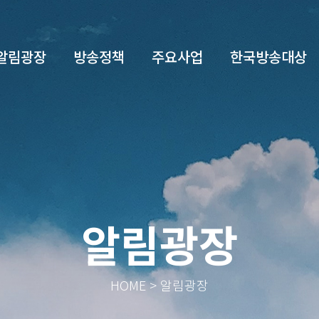
알림광장
방송정책
주요사업
한국방송대상
알림광장
HOME > 알림광장