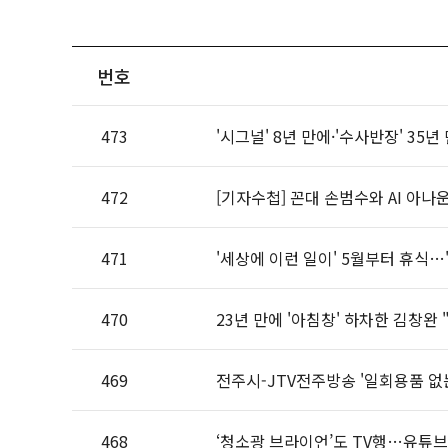
번호
473
'시그널' 8년 만에·'수사반장' 3
472
[기자수첩] 꼰대 손범수와 AI 아나
471
'세상에 이런 일이' 5월부터 휴식…
470
23년 만에 '아침창' 하차한 김창완 
469
전주시-JTV전주방송 '일회용품 없
468
‘청소광 브라이언’도 TV행…유튜브