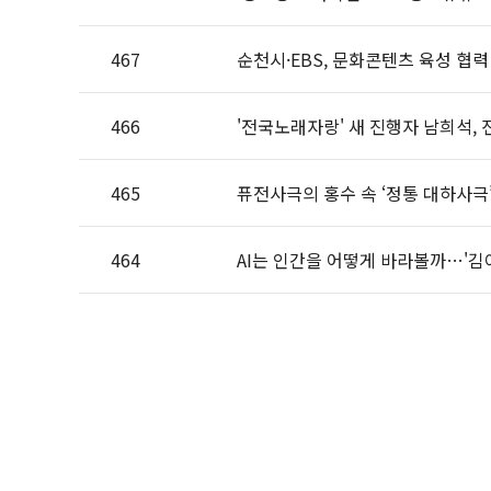
467
순천시·EBS, 문화콘텐츠 육성 협력
466
'전국노래자랑' 새 진행자 남희석, 
465
퓨전사극의 홍수 속 ‘정통 대하사극’
464
AI는 인간을 어떻게 바라볼까…'김