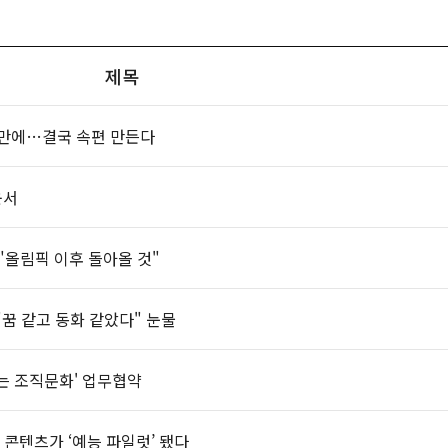
제목
5년 만에…결국 속편 만든다
운서
"올림픽 이후 돌아올 것"
"꿈 같고 동화 같았다" 눈물
는 조직문화' 업무협약
 콘텐츠가 ‘예능 파일럿’ 됐다