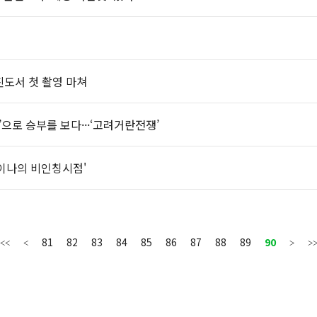
진도서 첫 촬영 마쳐
으로 승부를 보다···‘고려거란전쟁’
이나의 비인칭시점'
81
82
83
84
85
86
87
88
89
90