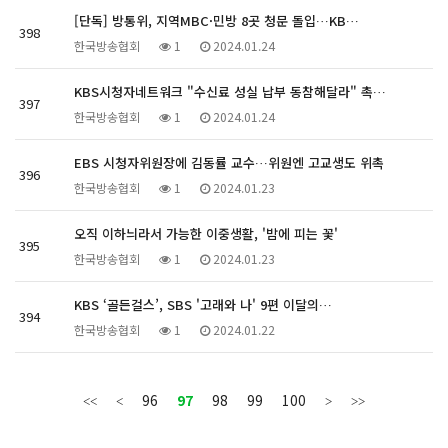
[단독] 방통위, 지역MBC·민방 8곳 청문 돌입…KB…
398
한국방송협회
1
2024.01.24
KBS시청자네트워크 "수신료 성실 납부 동참해달라" 촉…
397
한국방송협회
1
2024.01.24
EBS 시청자위원장에 김동률 교수…위원엔 고교생도 위촉
396
한국방송협회
1
2024.01.23
오직 이하늬라서 가능한 이중생활, '밤에 피는 꽃'
395
한국방송협회
1
2024.01.23
KBS ‘골든걸스’, SBS '고래와 나' 9편 이달의…
394
한국방송협회
1
2024.01.22
96
97
98
99
100