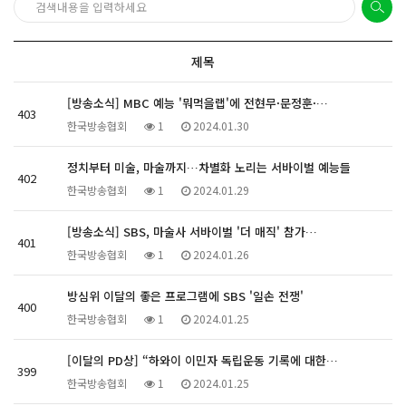
제목
[방송소식] MBC 예능 '뭐먹을랩'에 전현무·문정훈·…
403
한국방송협회
1
2024.01.30
정치부터 미술, 마술까지…차별화 노리는 서바이벌 예능들
402
한국방송협회
1
2024.01.29
[방송소식] SBS, 마술사 서바이벌 '더 매직' 참가…
401
한국방송협회
1
2024.01.26
방심위 이달의 좋은 프로그램에 SBS '일손 전쟁'
400
한국방송협회
1
2024.01.25
[이달의 PD상] “하와이 이민자 독립운동 기록에 대한…
399
한국방송협회
1
2024.01.25