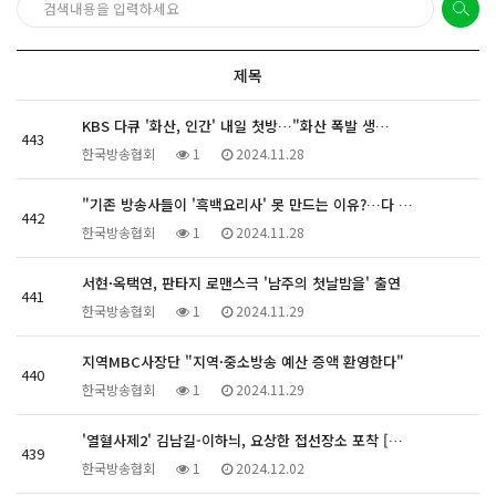
제목
KBS 다큐 '화산, 인간' 내일 첫방…"화산 폭발 생…
443
한국방송협회
1
2024.11.28
"기존 방송사들이 '흑백요리사' 못 만드는 이유?…다 …
442
한국방송협회
1
2024.11.28
서현·옥택연, 판타지 로맨스극 '남주의 첫날밤을' 출연
441
한국방송협회
1
2024.11.29
지역MBC사장단 "지역·중소방송 예산 증액 환영한다"
440
한국방송협회
1
2024.11.29
'열혈사제2' 김남길-이하늬, 요상한 접선장소 포착 […
439
한국방송협회
1
2024.12.02