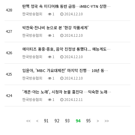
탄핵 정국 속 미디어株 동반 급등…iMBC·YTN 상한…
428
한국방송협회
1
2024.12.10
박찬욱·잔나비 눈으로 본 ‘한강 작품세계’
427
한국방송협회
1
2024.12.10
에이티즈 홍중·종호, 음악 진정성 통했다... 예능계도…
426
한국방송협회
1
2024.12.10
임윤아, 'MBC 가요대제전' 마지막 진행… 10년 동…
425
한국방송협회
1
2024.12.10
'개콘-아는 노래', 시청자 눈물 훔친다 …익숙한 노래…
424
한국방송협회
1
2024.12.11
91
92
93
94
95