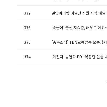
377
밀양아리랑 예술단 지원·지역 예술 
376
'슛돌이' 출신 지승준, 배우로 데
375
[충북소식] TBN교통방송 오송참사
374
‘이친자’ 송연화 PD “복잡한 인물