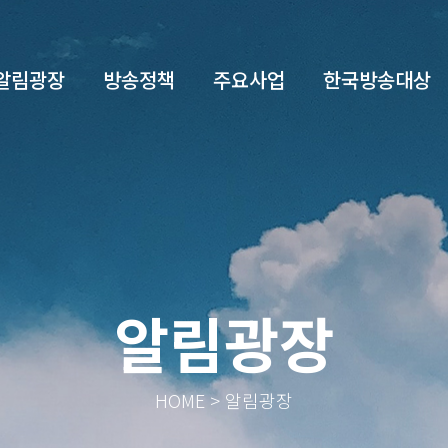
알림광장
방송정책
주요사업
한국방송대상
알림광장
HOME > 알림광장