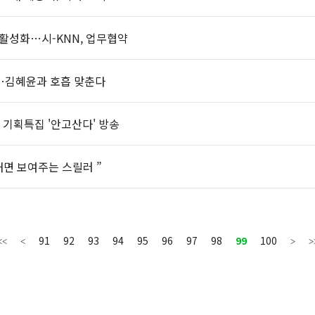
활성화…시-KNN, 업무협약
뷔…김혜윤과 호흡 맞춘다
 기획특집 '안고산다' 방송
 내면 보여주는 스릴러 ”
91
92
93
94
95
96
97
98
99
100