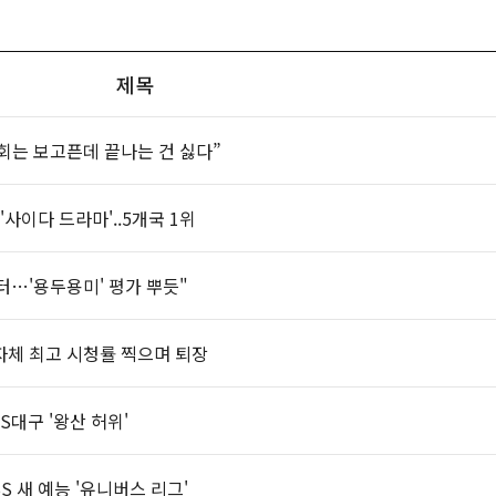
제목
종회는 보고픈데 끝나는 건 싫다”
'사이다 드라마'..5개국 1위
터…'용두용미' 평가 뿌듯"
히 자체 최고 시청률 찍으며 퇴장
대구 '왕산 허위'
 새 예능 '유니버스 리그'