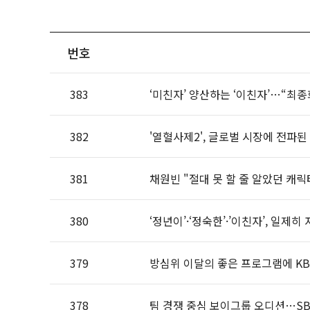
번호
383
‘미친자’ 양산하는 ‘이친자’…“최
382
'열혈사제2', 글로벌 시장에 전파된 
381
채원빈 "절대 못 할 줄 알았던 캐릭
380
‘정년이’·‘정숙한’·’이친자’, 일제
379
방심위 이달의 좋은 프로그램에 KBS
378
팀 경쟁 중심 보이그룹 오디션…SBS