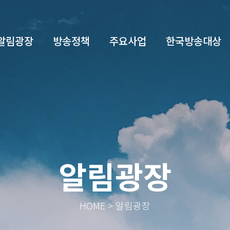
알림광장
방송정책
주요사업
한국방송대상
알림광장
HOME > 알림광장