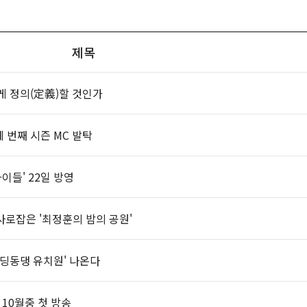
제목
게 정의(定義)할 것인가
 세 번째 시즌 MC 발탁
이들' 22일 방영
 사로잡은 '최정훈의 밤의 공원'
 '딩동댕 유치원' 나온다
 10월중 첫 방송