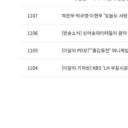
1107
차은우·박규영·이현우 '오늘도 사랑
1106
[방송소식] 싱어송라이터들의 음악 
1105
[이달의 PD상]“‘홍김동전’ 머니게
1104
[이달의 기자상] KBS 'LH 부실시