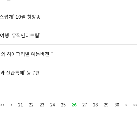
스럽개' 10월 첫방송
여행 '뮤직인더트립'
임의 하이퍼리얼 예능버전 ”
공과 전관특혜' 등 7편
21
22
23
24
25
26
27
28
29
30