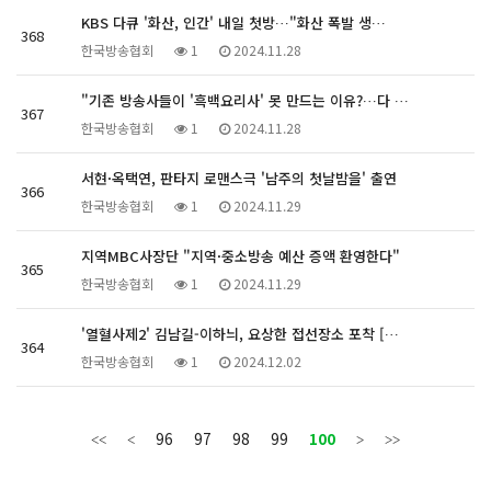
KBS 다큐 '화산, 인간' 내일 첫방…"화산 폭발 생…
368
한국방송협회
1
2024.11.28
"기존 방송사들이 '흑백요리사' 못 만드는 이유?…다 …
367
한국방송협회
1
2024.11.28
서현·옥택연, 판타지 로맨스극 '남주의 첫날밤을' 출연
366
한국방송협회
1
2024.11.29
지역MBC사장단 "지역·중소방송 예산 증액 환영한다"
365
한국방송협회
1
2024.11.29
'열혈사제2' 김남길-이하늬, 요상한 접선장소 포착 […
364
한국방송협회
1
2024.12.02
96
97
98
99
100