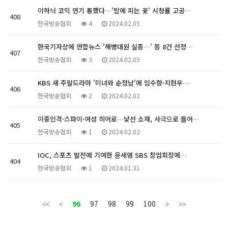
이하늬 코믹 연기 통했다…'밤에 피는 꽃' 시청률 고공…
408
한국방송협회
4
2024.02.05
한국기자상에 연합뉴스 '해병대원 실종…' 등 8건 선정…
407
한국방송협회
3
2024.02.05
KBS 새 주말드라마 '미녀와 순정남'에 임수향·지현우…
406
한국방송협회
2
2024.02.02
이중인격·스파이·여성 히어로…낯선 소재, 사극으로 들어…
405
한국방송협회
1
2024.02.02
IOC, 스포츠 발전에 기여한 윤세영 SBS 창업회장에…
404
한국방송협회
1
2024.01.31
96
97
98
99
100