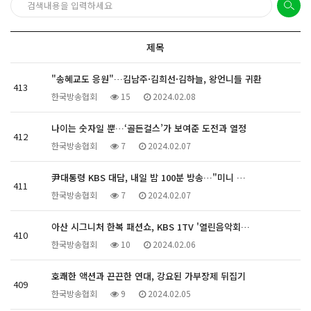
제목
"송혜교도 응원"…김남주·김희선·김하늘, 왕언니들 귀환
413
한국방송협회
15
2024.02.08
나이는 숫자일 뿐…‘골든걸스’가 보여준 도전과 열정
412
한국방송협회
7
2024.02.07
尹대통령 KBS 대담, 내일 밤 100분 방송…"미니 …
411
한국방송협회
7
2024.02.07
아산 시그니처 한복 패션쇼, KBS 1TV '열린음악회…
410
한국방송협회
10
2024.02.06
호쾌한 액션과 끈끈한 연대, 강요된 가부장제 뒤집기
409
한국방송협회
9
2024.02.05