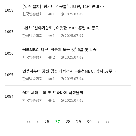
[잇슈 컬처] ‘왕가네 식구들’ 이태란, 11년 만에 …
1098
한국방송협회
1
2025.07.08
5년차 '심야괴담회', 어엿한 MBC 흥행 IP 등극
1097
한국방송협회
1
2025.07.07
목포MBC, 다큐 '귀촌의 모든 것' 6일 첫 방송
1096
한국방송협회
2
2025.07.07
인생사부터 강원 행정 과제까지…춘천MBC, 창사 57주…
1095
한국방송협회
1
2025.07.04
젊은 세대는 왜 옛 드라마에 빠졌을까
1094
한국방송협회
1
2025.07.03
26
27
28
29
30