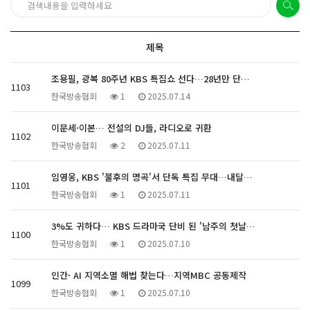
제목
조용필, 광복 80주년 KBS 특집쇼 선다…28년만 단…
1103
한국방송협회
1
2025.07.14
이문세·이본… 전설의 DJ들, 라디오로 귀환
1102
한국방송협회
2
2025.07.11
임영웅, KBS '불후의 명곡'서 단독 특집 무대…내달…
1101
한국방송협회
1
2025.07.11
3%도 귀하다… KBS 드라마국 단비 된 '남주의 첫날…
1100
한국방송협회
1
2025.07.10
인간· AI 지역소멸 해법 찾는다…지역MBC 공동제작
1099
한국방송협회
1
2025.07.10