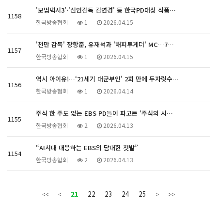
'모범택시3'·'신인감독 김연경' 등 한국PD대상 작품…
1158
한국방송협회
1
2026.04.15
'천만 감독' 장항준, 유재석과 '해피투게더' MC…7…
1157
한국방송협회
1
2026.04.15
역시 아이유!…‘21세기 대군부인’ 2회 만에 두자릿수…
1156
한국방송협회
1
2026.04.14
주식 한 주도 없는 EBS PD들이 파고든 ‘주식의 시…
1155
한국방송협회
2
2026.04.13
“AI시대 대응하는 EBS의 담대한 첫발”
1154
한국방송협회
2
2026.04.13
21
22
23
24
25