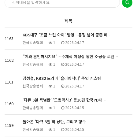
제목
KBS대구 '조금 느린 아이' 방영…동정 넘어 공존 메…
1163
한국방송협회
1
2026.04.17
"저와 혼인하시지요"…주체적 여성상 통한 K-궁중 로맨…
1162
한국방송협회
1
2026.04.17
김성철, KBS2 드라마 '슬리핑닥터' 주연 캐스팅
1161
한국방송협회
1
2026.04.17
‘다큐 3일 특별판’·‘모범택시3’ 등16편 한국PD대…
1160
한국방송협회
1
2026.04.15
돌아온 '다큐 3일'의 낭만, 그리고 향수
1159
한국방송협회
1
2026.04.15