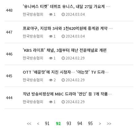
'유니버스 티켓' 데뷔조 유니스, 내달 27일 가요계 …
448
한국방송협회
1
2024.03.04
프로야구, 지상파 3사와 1천620억원에 중계권 계약 …
447
한국방송협회
1
2024.03.04
'KBS 라이프' 채널, 3월부터 재난 전문채널로 개편
446
한국방송협회
1
2024.02.29
OTT ‘매운맛’에 지친 시청자… ‘아는맛’ TV 드라…
445
한국방송협회
2
2024.02.29
작년 방송비평상에 MBC 드라마 '연인' 등 7개 작품…
444
한국방송협회
1
2024.02.29
91
92
93
94
95