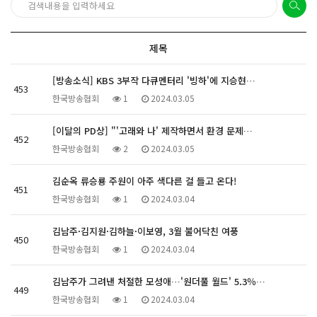
제목
[방송소식] KBS 3부작 다큐멘터리 '빙하'에 지승현…
453
한국방송협회
1
2024.03.05
[이달의 PD상] "'고래와 나' 제작하면서 환경 문제…
452
한국방송협회
2
2024.03.05
김순옥 류승룡 주원이 아주 색다른 걸 들고 온다!
451
한국방송협회
1
2024.03.04
김남주·김지원·김하늘·이보영, 3월 불어닥친 여풍
450
한국방송협회
1
2024.03.04
김남주가 그려낸 처절한 모성애…'원더풀 월드' 5.3％…
449
한국방송협회
1
2024.03.04