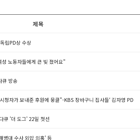
제목
의 독립PD상 수상
 여성 노동자들에게 큰 빚 졌어요"
 다큐 방송
시청자가 보내준 후원에 뭉클"-KBS 장바구니 집사들‘ 김자영 PD
다큐 '더 도그' 22일 첫선
'해병대 수사 외압 의혹' 등