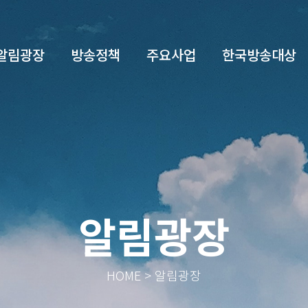
알림광장
방송정책
주요사업
한국방송대상
알림광장
HOME > 알림광장