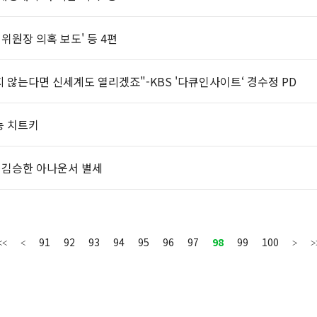
위원장 의혹 보도' 등 4편
지 않는다면 신세계도 열리겠죠"-KBS '다큐인사이트‘ 경수정 PD
능 치트키
…김승한 아나운서 별세
91
92
93
94
95
96
97
98
99
100