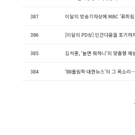
387
이달의 방송기자상에 MBC '류희림 
386
[이달의 PD상] 인간다움을 포기하
385
김석훈, ‘놀면 뭐하니’의 맞춤형 예
384
'88올림픽·대한뉴스'의 그 목소리