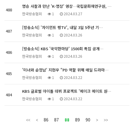
명승 사찰과 만난 'K-명상' 영상…국립문화재연구원, …
488
한국방송협회
1
2024.03.27
[방송소식] '자이언트 펭TV', 내달 3일 5주년 기…
487
한국방송협회
1
2024.03.26
[방송소식] KBS '국악한마당' 1500회 특집 공개…
486
한국방송협회
1
2024.03.26
'미녀와 순정남' 지현우 "PD 역할 위해 매일 드라마…
485
한국방송협회
1
2024.03.22
KBS 글로벌 아이돌 데뷔 프로젝트 '메이크 메이트 원…
484
한국방송협회
1
2024.03.22
86
87
88
89
90