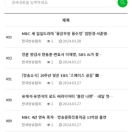
제목
MBC 새 일일드라마 '용감무쌍 용수정' 엄현경·서준영…
493
한국방송협회
1
2024.03.28
언론 평검사 한동훈·변호사 이재명, SBS AI가 찾…
492
한국방송협회
1
2024.03.27
[방송소식] 20주년 맞은 EBS '스페이스 공감' 韓…
491
한국방송협회
1
2024.03.27
유재석·유연석의 로드 버라이어티 '틈만 나면'…내달 첫…
490
한국방송협회
1
2024.03.27
MBC 4년 연속 흑자…방송문화진흥자금 13억원 출연
489
한국방송협회
1
2024.03.27